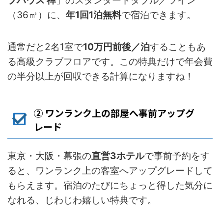
ブハウス 禅
」のスタンダードダブル／ツイン
（36㎡）に、
年1回1泊無料
で宿泊できます。
通常だと2名1室で
10万円前後／泊
することもあ
る高級クラブフロアです。この特典だけで年会費
の半分以上が回収できる計算になりますね！
② ワンランク上の部屋へ事前アップグ
レード
東京・大阪・幕張の
直営3ホテル
で事前予約をす
ると、ワンランク上の客室へアップグレードして
もらえます。宿泊のたびにちょっと得した気分に
なれる、じわじわ嬉しい特典です。