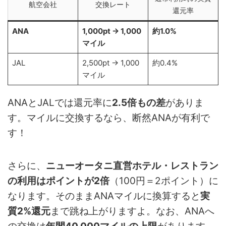
航空会社
交換レート
還元率
ANA
1,000pt → 1,000
約1.0%
マイル
JAL
2,500pt → 1,000
約0.4%
マイル
ANAとJALでは還元率に
2.5倍もの差
がありま
す。マイルに交換するなら、断然ANAが有利で
す！
さらに、
ニューオータニ直営ホテル・レストラン
の利用はポイントが2倍
（100円＝2ポイント）に
なります。そのままANAマイルに換算すると
実
質2%還元
まで跳ね上がりますよ。なお、ANAへ