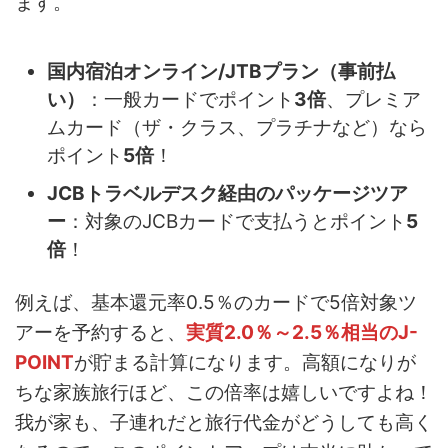
ます。
国内宿泊オンライン/JTBプラン（事前払
い）
：一般カードでポイント
3倍
、プレミア
ムカード（ザ・クラス、プラチナなど）なら
ポイント
5倍
！
JCBトラベルデスク経由のパッケージツア
ー
：対象のJCBカードで支払うとポイント
5
倍
！
例えば、基本還元率0.5％のカードで5倍対象ツ
アーを予約すると、
実質2.0％～2.5％相当のJ-
POINT
が貯まる計算になります。高額になりが
ちな家族旅行ほど、この倍率は嬉しいですよね！
我が家も、子連れだと旅行代金がどうしても高く