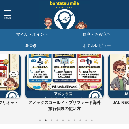
マイル・ポイント
便利・お役立ち
SFC修行
ホテルレビュー
ァード海外
JAL NEOBANKプレミアム損益分岐点
招待日和
｜預金いくら...