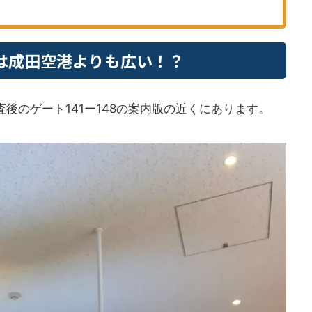
ジは成田空港よりも広い！？
後のゲート141ー148の案内版の近くにあります。